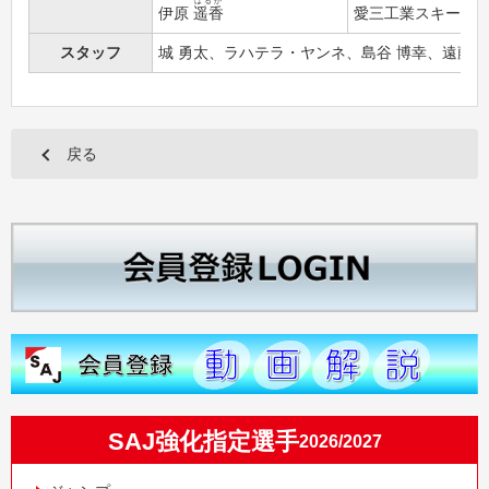
はるか
伊原
遥香
愛三工業スキー部
スタッフ
城 勇太、ラハテラ・ヤンネ、島谷 博幸、遠藤 尚
戻る
SAJ強化指定選手
2026/2027