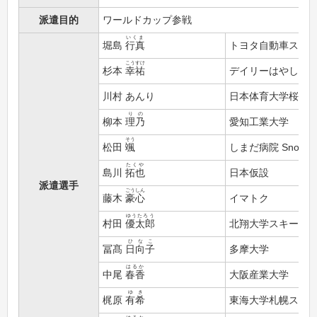
派遣目的
ワールドカップ参戦
いくま
堀島
行真
トヨタ自動車スキ
こうすけ
杉本
幸祐
デイリーはやしや
川村 あんり
日本体育大学桜華
りの
柳本
理乃
愛知工業大学
そう
松田
颯
しまだ病院 Snow T
たくや
島川
拓也
日本仮設
派遣選手
ごうしん
藤木
豪心
イマトク
ゆうたろう
村田
優太郎
北翔大学スキー部
ひなこ
冨髙
日向子
多摩大学
はるか
中尾
春香
大阪産業大学
ゆき
梶原
有希
東海大学札幌スキ