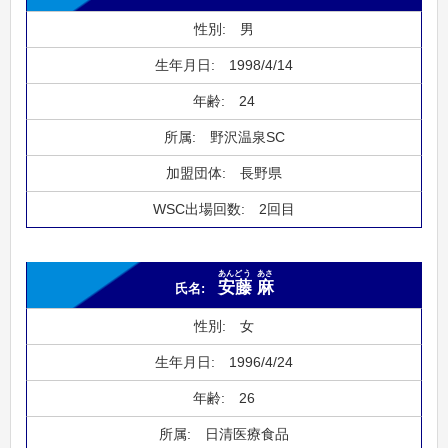
男
1998/4/14
24
野沢温泉SC
長野県
2回目
あんどう
あさ
安藤
麻
女
1996/4/24
26
日清医療食品