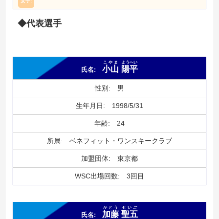
◆代表選手
こやま
ようへい
小山
陽平
男
1998/5/31
24
ベネフィット・ワンスキークラブ
東京都
3回目
かとう
せいご
加藤
聖五