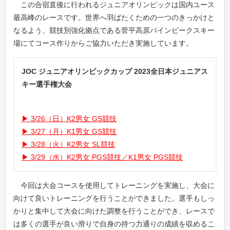
この合宿直後に行われるジュニアオリンピックは国内ユース
最高峰のレースです。世界へ羽ばたくための一つのきっかけと
なるよう、競技別強化拠点である菅平高原パインビークスキー
場にてコース作りからご協力いただき実施しています。
JOC ジュニアオリンピックカップ 2023全日本ジュニアス
キー選手権大会
3/26（日）K2男女 GS競技
3/27（月）K1男女 GS競技
3/28（火）K2男女 SL競技
3/29（水）K2男女 PGS競技／K1男女 PGS競技
今回は大会コースを使用してトレーニングを実施し、大会に
向けて良いトレーニングを行うことができました。選手もしっ
かりと集中して大会に向けた調整を行うことができ、レースで
は多くの選手が良い滑りで自身の持つ力通りの成績を収めるこ