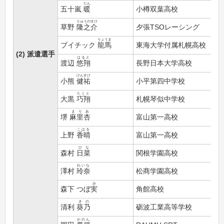
だん
五十嵐
暖
小樽双葉高校
りゅうのすけ
草野
隆之介
夕張TSOレーシング
りょうま
ブイチック
龍馬
東海大学付属札幌高校
(2) 派遣選手
はると
渡辺
悠翔
長野日本大学高校
けんすけ
小熊
健祐
小平第四中学校
たくと
大黒
巧翔
札幌琴似中学校
まりあ
堺
麻里杏
富山第一高校
こはる
上野
香晴
富山第一高校
ひな
森村
日菜
関根学園高校
れいな
澤村
玲奈
松商学園高校
み
森下
つぼ実
角館高校
きの
清利
葵乃
砺波工業高等学校
かのん