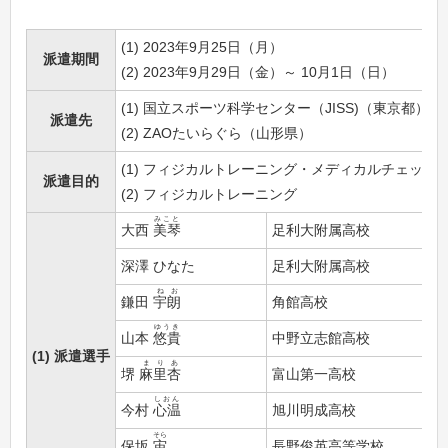
(1) 2023年9月25日（月）
派遣期間
(2) 2023年9月29日（金）～ 10月1日（日）
(1) 国立スポーツ科学センター（JISS)（東京都）
派遣先
(2) ZAOたいらぐら（山形県）
(1) フィジカルトレーニング・メディカルチェック
派遣目的
(2) フィジカルトレーニング
みこと
大西
美琴
足利大附属高校
深澤 ひなた
足利大附属高校
ねお
鎌田
宇朗
角館高校
ゆうき
山本
悠貴
中野立志館高校
(1) 派遣選手
まりあ
堺
麻里杏
富山第一高校
しおん
今村
心温
旭川明成高校
そら
保坂
宙
長野俊英高等学校