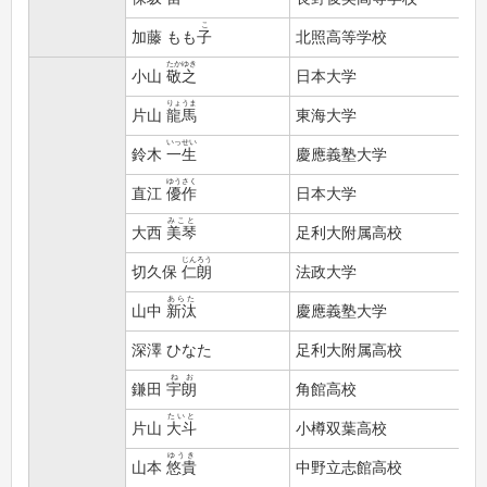
こ
加藤
もも子
北照高等学校
たかゆき
小山
敬之
日本大学
りょうま
片山
龍馬
東海大学
いっせい
鈴木
一生
慶應義塾大学
ゆうさく
直江
優作
日本大学
みこと
大西
美琴
足利大附属高校
じんろう
切久保
仁朗
法政大学
あらた
山中
新汰
慶應義塾大学
深澤 ひなた
足利大附属高校
ねお
鎌田
宇朗
角館高校
たいと
片山
大斗
小樽双葉高校
ゆうき
山本
悠貴
中野立志館高校