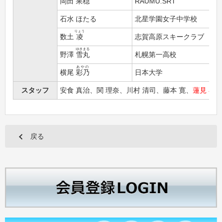
岡田
果穏
RAUMU.SRT
石水 ほたる
北星学園女子中学校
りょう
数土
凌
志賀高原スキークラブ
ゆきまる
野澤
雪丸
札幌第一高校
あやの
横尾
彩乃
日本大学
スタッフ
安食 真治、関 理奈、川村 清司、藤本 寛、
蓮見 小
戻る