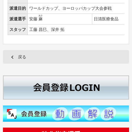
派遣目的
ワールドカップ、ヨーロッパカップ大会参戦
あさ
派遣選手
安藤
麻
日清医療食品
スタッフ
工藤 昌巳、深井 拓
戻る