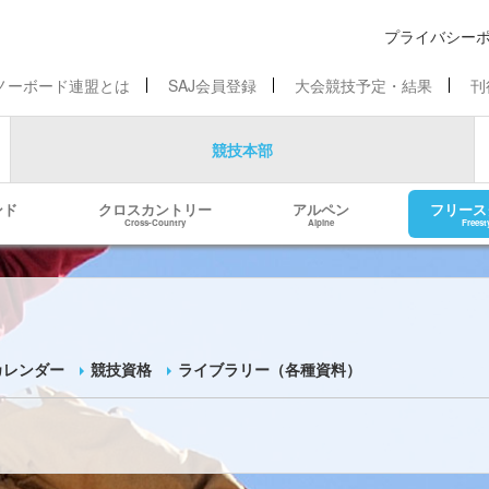
プライバシー
ノーボード連盟とは
SAJ会員登録
大会競技予定・結果
刊
競技本部
ンド
クロスカントリー
アルペン
フリース
Cross-Country
Alpine
Freest
カレンダー
競技資格
ライブラリー（各種資料）