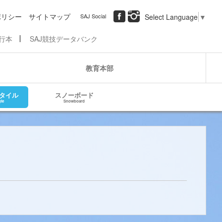
ポリシー
サイトマップ
SAJ Social
Select Language
▼
行本
SAJ競技データバンク
教育本部
タイル
スノーボード
yle
Snowboard