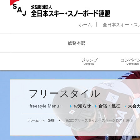
ホーム
全日本スキー・ス
総務本部
ジャンプ
コンバイ
Jumping
Combined
フリースタイル
freestyle Menu :
お知らせ
合宿・遠征
大会
ホーム
>
競技
>
第2次フリースタイル（スキークロス）遠征