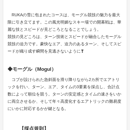
RUKAの雪に包まれたコースは、モーグル競技の魅力を最大
限に引き立てます。この風光明媚なスキー場での開幕戦は、華
麗な技とスピードが見どころとなることでしょう。
競技の見どころは、ターン技術とスピードが融合したモーグル
競技の迫力です。豪快なエア、迫力のあるターン、そしてスピ
ードが織り成す瞬間を見逃さないように❣
◆モーグル（Mogul）
コブが設けられた急斜面を滑り降りながら2カ所でエアトリ
ックを行い、ターン、エア、タイムの3要素を採点し、合計点
数によって順位を競う。ターンの安定感とタイムの速さをいか
に両立させるか、そして年々高度化するエアトリックの難易度
にいかに対応するかが鍵となる。
【採点規則】