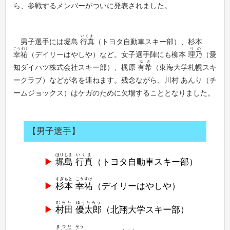
ら、参戦するメンバーがついに発表されました。
いくま
男子選手には堀島
行真
（トヨタ自動車スキー部）、杉本
こうすけ
りの
幸祐
（デイリーはやしや）など。女子選手陣にも柳本
理乃
（愛
ゆき
知ダイハツ株式会社スキー部）、梶原
有希
（東海大学札幌スキ
ークラブ）などが名を連ねます。残念ながら、川村 あんり（チ
ームジョックス）はケガのために欠場することとなりました。
【男子選手】
ほりしま
いくま
堀島
行真
（トヨタ自動車スキー部）
すぎもと
こうすけ
杉本
幸祐
（デイリーはやしや）
むらた
ゆうたろう
村田
優太郎
（北翔大学スキー部）
まつだ
そう