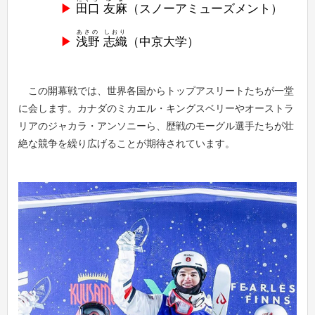
田口
友麻
（スノーアミューズメント）
あさの
しおり
浅野
志織
（中京大学）
この開幕戦では、世界各国からトップアスリートたちが一堂
に会します。カナダのミカエル・キングスベリーやオーストラ
リアのジャカラ・アンソニーら、歴戦のモーグル選手たちが壮
絶な競争を繰り広げることが期待されています。