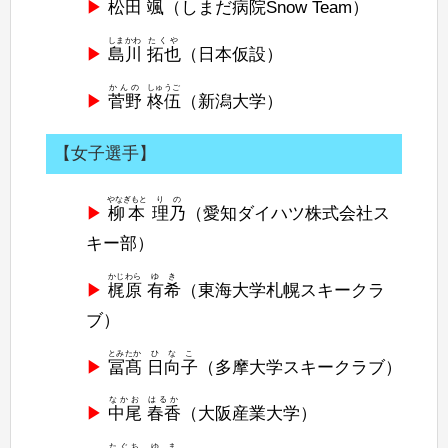
松田
颯
（しまだ病院Snow Team）
しまかわ
たくや
島川
拓也
（日本仮設）
かんの
しゅうご
菅野
柊伍
（新潟大学）
【女子選手】
やなぎもと
りの
柳本
理乃
（愛知ダイハツ株式会社ス
キー部）
かじわら
ゆき
梶原
有希
（東海大学札幌スキークラ
ブ）
とみたか
ひなこ
冨髙
日向子
（多摩大学スキークラブ）
なかお
はるか
中尾
春香
（大阪産業大学）
たぐち
ゆま