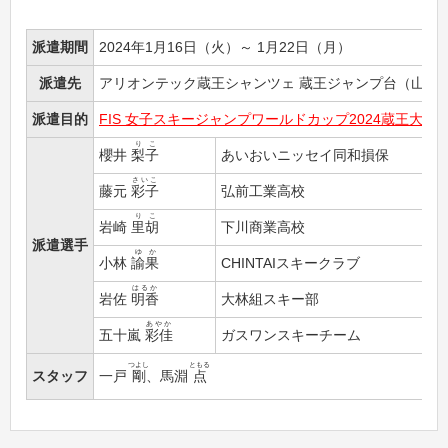
派遣期間
2024年1月16日（火）～ 1月22日（月）
派遣先
アリオンテック蔵王シャンツェ 蔵王ジャンプ台（山形
派遣目的
FIS 女子スキージャンプワールドカップ2024蔵王大会 
りこ
櫻井
梨子
あいおいニッセイ同和損保
さいこ
藤元
彩子
弘前工業高校
りこ
岩崎
里胡
下川商業高校
派遣選手
ゆか
小林
諭果
CHINTAIスキークラブ
はるか
岩佐
明香
大林組スキー部
あやか
五十嵐
彩佳
ガスワンスキーチーム
つよし
ともる
スタッフ
一戸
剛
、馬淵
点