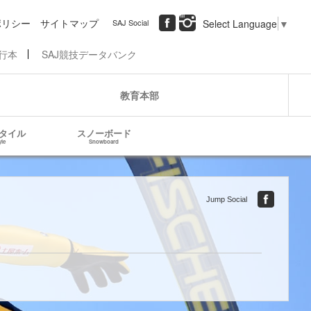
ポリシー
サイトマップ
SAJ Social
Select Language
▼
行本
SAJ競技データバンク
教育本部
タイル
スノーボード
yle
Snowboard
Jump Social