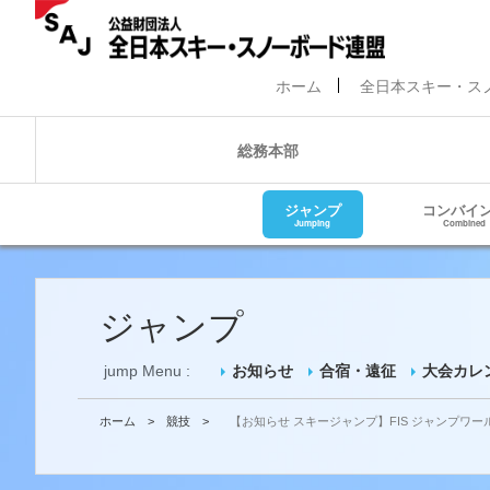
ホーム
全日本スキー・ス
総務本部
ジャンプ
コンバイ
Jumping
Combined
ジャンプ
jump Menu :
お知らせ
合宿・遠征
大会カレ
ホーム
>
競技
>
【お知らせ スキージャンプ】FIS ジャンプワール