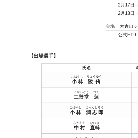
2月17
2月18
会場 大倉山ジ
公式HP
h
【出場選手】
氏名
こばやし
りょうゆう
小林
陵侑
にかいどう
れん
二階堂
蓮
こばやし
じゅんしろう
小林
潤志郎
なかむら
なおき
中村
直幹