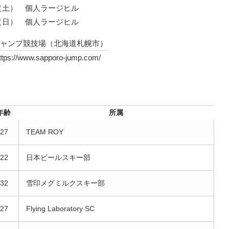
日（土） 個人ラージヒル
日（日） 個人ラージヒル
ャンプ競技場（北海道札幌市）
ttps://www.sapporo-jump.com/
年齢
所属
27
TEAM ROY
22
日本ビールスキー部
32
雪印メグミルクスキー部
27
Flying Laboratory SC