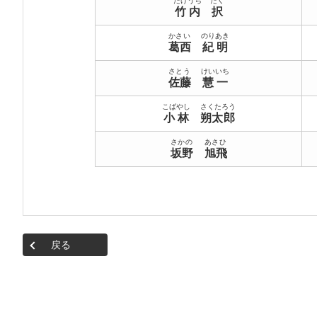
たけうち
たく
竹内
択
かさい
のりあき
葛西
紀明
さとう
けいいち
佐藤
慧一
こばやし
さくたろう
小林
朔太郎
さかの
あさひ
坂野
旭飛
戻る