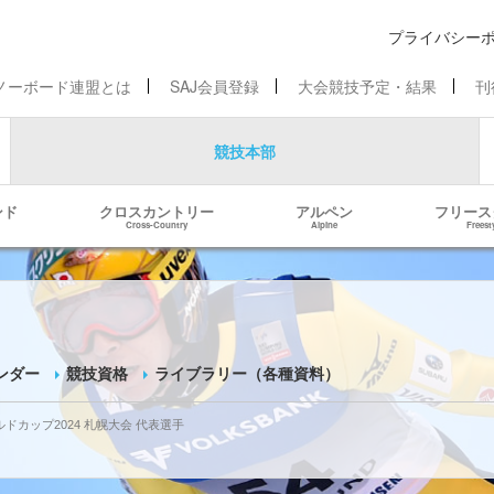
プライバシー
ノーボード連盟とは
SAJ会員登録
大会競技予定・結果
刊
競技本部
ンド
クロスカントリー
アルペン
フリース
Cross-Country
Alpine
Freest
ンダー
競技資格
ライブラリー（各種資料）
ドカップ2024 札幌大会 代表選手