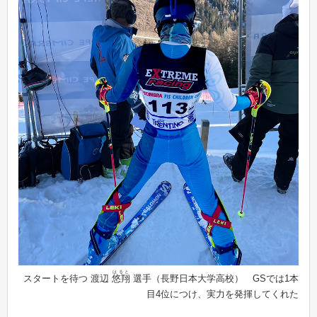
はると
スタートを待つ 渡辺
悠翔
選手（長野日本大学高校） GSでは1本
目4位につけ、実力を発揮してくれた