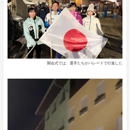
開会式では、選手たちがパレードで行進した
動
画
プ
レ
ー
ヤ
ー