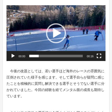
動
画
プ
レ
ー
ヤ
ー
00:00
00:16
今後の改題としては、若い選手ほど海外のレースの雰囲気に
圧倒されていた様子を感じます。そして選手自らが疑問に感じ
たことを積極的に質問し解決できる選手とそうでない選手に分
かれていました。今回の経験を経てメンタル面の成長も期待し
ています。