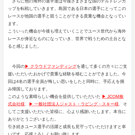
さらに他の海外の選手達は今後さまざまな国のチルドレンカ
ップを転戦していきます。島国である日本の選手にとってこの
レースが他国の選手と競うことができる貴重な機会となってい
ます。
こういった機会が今後も増えていくことでユース世代から海外
レースが身近なものになっていき、世界で戦うための土台とな
ると感じました。
今回の
クラウドファンディング
を通して多くの方々にご支
援いただいたおかげで貴重な経験を積むことができました。今
回は4名の選手全員が悔しい思いをしたと同時に、手応えを掴
み帰国しております。
このような素晴らしい機会を提供していただいた
JCOM株
式会社様
、
一般社団法人ジャスト・ラビング・スキー様
、そ
してご支援いただいた皆様に、心より感謝いたします。本当に
ありがとうございました。
引き続きユース選手の活躍と成長も見守っていただけますと幸
いです。応援よろしくお願い致します。