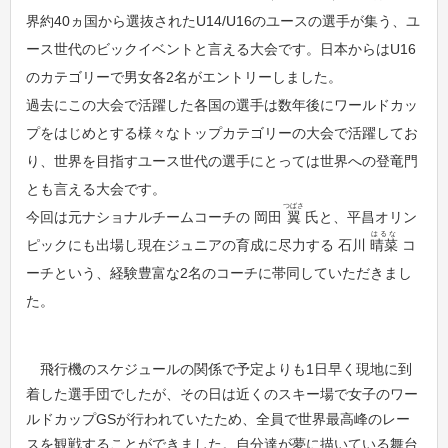
界約40ヵ国から選抜されたU14/U16のユースの選手が集う、ユ
ース世代のビックイベントと言える大会です。日本からはU16
のカテゴリーで男女各2名がエントリーしました。
過去にこの大会で活躍した各国の選手は数年後にワールドカッ
プをはじめとする様々なトップカテゴリーの大会で活躍してお
り、世界を目指すユース世代の選手にとっては世界への登竜門
とも言える大会です。
つばさ
今回は元ナショナルチームコーチの 岡田
翼
氏と、平昌オリン
はるな
ピックにも出場し現在ジュニアの育成に尽力する 石川
晴菜
コ
ーチという、経験豊富な2名のコーチに帯同していただきまし
た。
飛行機のスケジュールの関係で予定よりも1日早く現地に到
着した選手団でしたが、その日は近くのスキー場で女子のワー
ルドカップGSが行われていたため、全員で世界最高峰のレー
スを観戦することができました。自分達が夢に描いている舞台