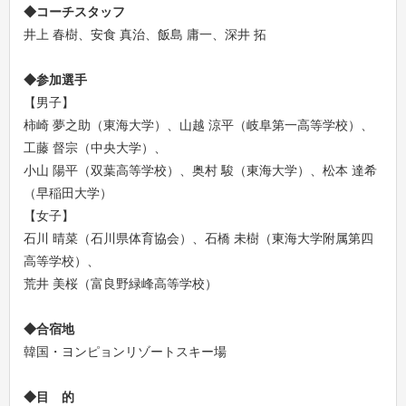
◆コーチスタッフ
井上 春樹、安食 真治、飯島 庸一、深井 拓
◆参加選手
【男子】
柿崎 夢之助（東海大学）、山越 涼平（岐阜第一高等学校）、
工藤 督宗（中央大学）、
小山 陽平（双葉高等学校）、奥村 駿（東海大学）、松本 達希
（早稲田大学）
【女子】
石川 晴菜（石川県体育協会）、石橋 未樹（東海大学附属第四
高等学校）、
荒井 美桜（富良野緑峰高等学校）
◆合宿地
韓国・ヨンピョンリゾートスキー場
◆目 的