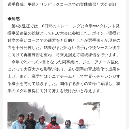
選手育成、平昌オリンピックコースでの実践練習と大会参戦
◆所感
第4次遠征では、6日間のトレーニングと今季totoタレント発
掘事業遠征の総括としてFEC大会に参戦した。ポイント獲得と
難度の高いコースでの練習をも目的としたが選手個々が現在の
力を十分発揮した。結果がまだ出ない選手は今後シーズン後半
に向けて再度練習を重ね、将来見据えて継続練習を行います。
今年で2シーズン目となった同事業は、ジュニアチーム強化
にとって大変大きな影響があり、若い選手の育成強化で成果を
上げ、また、高学年はシニアチームとして世界へチャレンジす
る機会を与えて頂きました。関係する多くの皆様に感謝し、将
来のメダル獲得に向けて努力を続けたいと考えます。