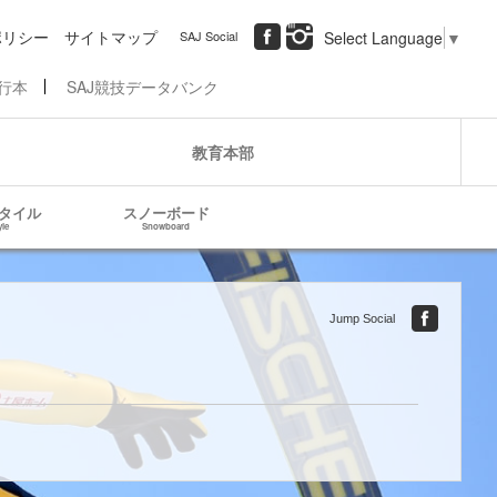
ポリシー
サイトマップ
SAJ Social
Select Language
▼
行本
SAJ競技データバンク
教育本部
タイル
スノーボード
yle
Snowboard
Jump Social