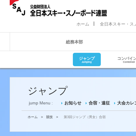
ホーム
全日本スキー・ス
総務本部
ジャンプ
コンバイ
Jumping
Combined
ジャンプ
jump Menu :
お知らせ
合宿・遠征
大会カレ
ホーム
>
競技
>
第3回ジャンプ（男女）合宿