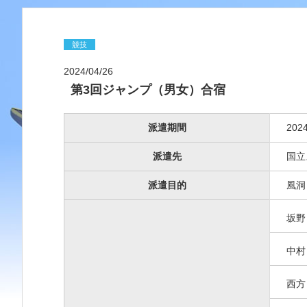
競技
2024/04/26
第3回ジャンプ（男女）合宿
派遣期間
20
派遣先
国立
派遣目的
風洞
坂
中
西