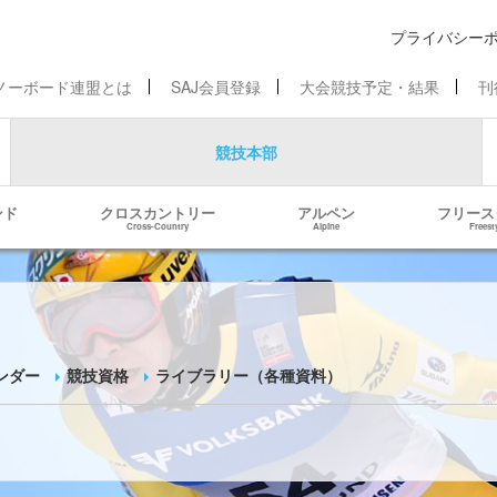
プライバシー
ノーボード連盟とは
SAJ会員登録
大会競技予定・結果
刊
競技本部
ンド
クロスカントリー
アルペン
フリース
Cross-Country
Alpine
Freest
ンダー
競技資格
ライブラリー（各種資料）