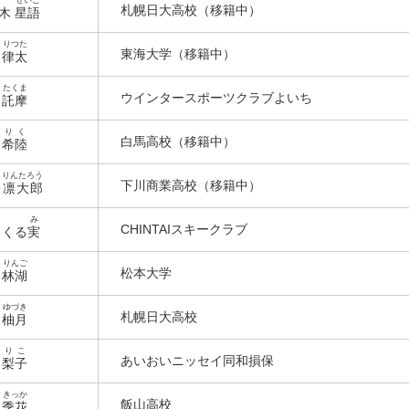
札幌日大高校（移籍中）
々木
星語
りつた
東海大学（移籍中）
山
律太
たくま
ウインタースポーツクラブよいち
上
託摩
りく
白馬高校（移籍中）
澤
希陸
りんたろう
下川商業高校（移籍中）
部
凛大郎
み
CHINTAIスキークラブ
戸
くる実
りんご
松本大学
嶋
林湖
ゆづき
札幌日大高校
藤
柚月
りこ
あいおいニッセイ同和損保
井
梨子
きっか
飯山高校
本
季花