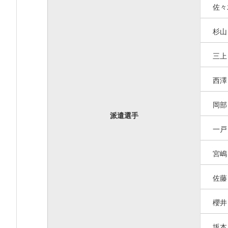
佐
杉
三
西
岡
派遣選手
一
宮
佐
櫻
坂