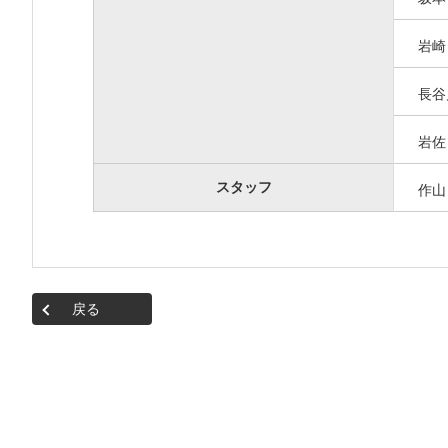
岩
長
岩
スタッフ
作
戻る