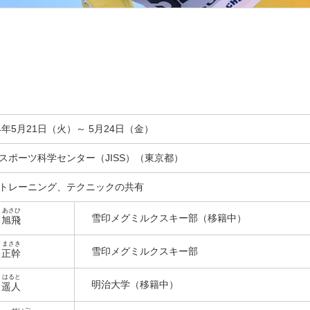
24年5月21日（火）～ 5月24日（金）
スポーツ科学センター（JISS）（東京都）
トレーニング、テクニックの共有
あさひ
雪印メグミルクスキー部（移籍中）
野
旭飛
まさき
雪印メグミルクスキー部
村
正幹
はると
明治大学（移籍中）
方
遥人
せいご