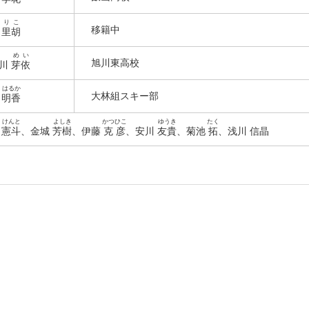
りこ
移籍中
崎
里胡
めい
旭川東高校
谷川
芽依
はるか
大林組スキー部
佐
明香
けんと
よしき
かつひこ
ゆうき
たく
山
憲斗
、金城
芳樹
、伊藤
克彦
、安川
友貴
、菊池
拓
、浅川 信晶