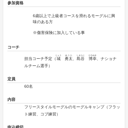
参加資格
6歳以上で上級者コースを滑れるモーグルに興
味のある方
※傷害保険に加入している事
コーチ
じょう
ゆうた
しまたに
ひろゆき
担当コーチ予定（
城
勇太
、
島谷
博幸
、ナショナ
ルチーム選手）
定員
60名
内容
フリースタイルモーグルのモーグルキャンプ（フラッ
ト練習、コブ練習）
申込締切