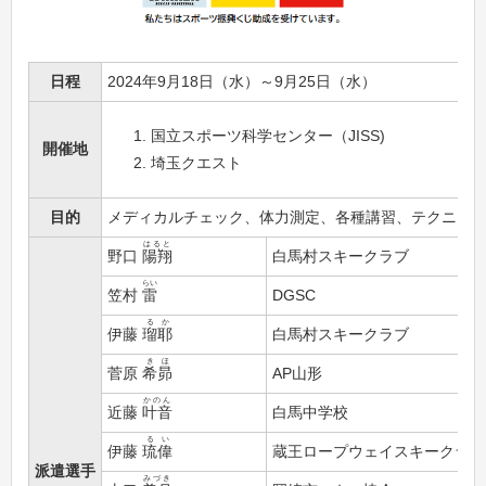
日程
2024年9月18日（水）～9月25日（水）
国立スポーツ科学センター（JISS)
開催地
埼玉クエスト
目的
メディカルチェック、体力測定、各種講習、テクニカ
はると
野口
陽翔
白馬村スキークラブ
らい
笠村
雷
DGSC
るか
伊藤
瑠耶
白馬村スキークラブ
きほ
菅原
希昴
AP山形
かのん
近藤
叶音
白馬中学校
るい
伊藤
琉偉
蔵王ロープウェイスキークラブ
派遣選手
みづき