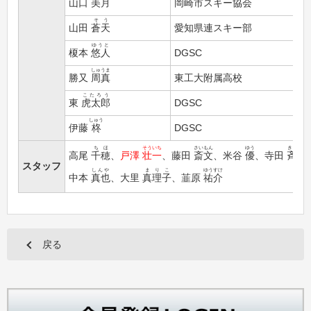
山口
美月
岡崎市スキー協会
そう
山田
蒼天
愛知県連スキー部
ゆうと
榎本
悠人
DGSC
しゅうま
勝又
周真
東工大附属高校
こたろう
東
虎太郎
DGSC
しゅう
伊藤
柊
DGSC
ちほ
そういち
さいもん
ゆう
きよし
高尾
千穂
、
戸澤
壮一
、藤田
斎文
、米谷
優
、寺田
斉史
スタッフ
しんや
まりこ
ゆうすけ
中本
真也
、大里
真理子
、韮原
祐介
戻る