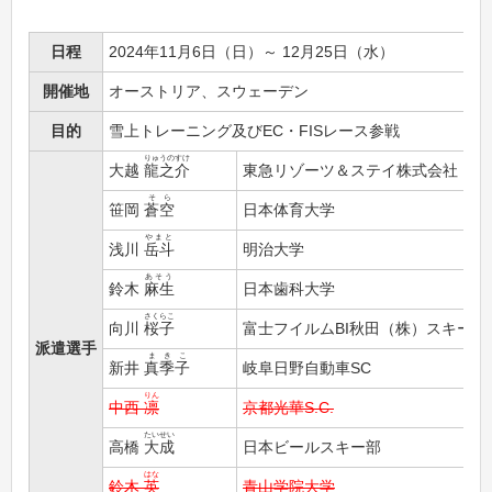
日程
2024年11月6日（日）～ 12月25日（水）
開催地
オーストリア、スウェーデン
目的
雪上トレーニング及びEC・FISレース参戦
りゅうのすけ
大越
龍之介
東急リゾーツ＆ステイ株式会社
そら
笹岡
蒼空
日本体育大学
やまと
浅川
岳斗
明治大学
あそう
鈴木
麻生
日本歯科大学
さくらこ
向川
桜子
富士フイルムBI秋田（株）スキー部
派遣選手
まきこ
新井
真季子
岐阜日野自動車SC
りん
中西
凛
京都光華S.C.
たいせい
高橋
大成
日本ビールスキー部
はな
鈴木
英
青山学院大学