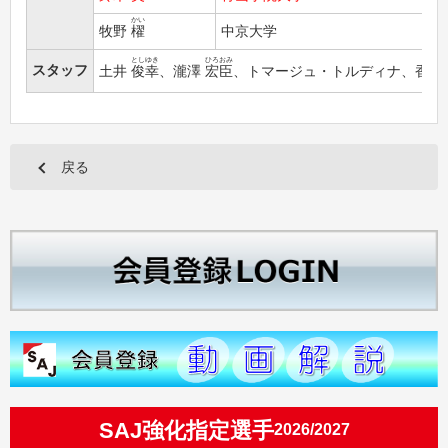
かい
牧野
櫂
中京大学
としゆき
ひろおみ
スタッフ
土井
俊幸
、瀧澤
宏臣
、トマージュ・トルディナ、香川
戻る
SAJ強化指定選手
2026/2027