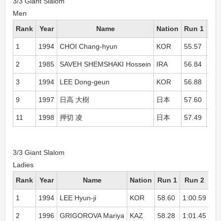
3/3 Giant Slalom
Men
Rank
Year
Name
Nation
Run 1
Ru
1
1994
CHOI Chang-hyun
KOR
55.57
58.
2
1985
SAVEH SHEMSHAKI Hossein
IRA
56.84
58.
3
1994
LEE Dong-geun
KOR
56.88
58.
9
1997
日高 大樹
日本
57.60
1:0
11
1998
押切 凌
日本
57.49
1:0
3/3 Giant Slalom
Ladies
Rank
Year
Name
Nation
Run 1
Run 2
To
1
1994
LEE Hyun-ji
KOR
58.60
1:00.59
1:
2
1996
GRIGOROVA Mariya
KAZ
58.28
1:01.45
1: