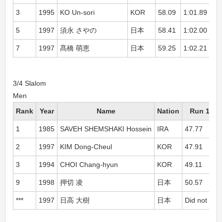
3
1995
KO Un-sori
KOR
58.09
1:01.89
1:
5
1997
須永 さやの
日本
58.41
1:02.00
2:
7
1997
髙橋 萌恵
日本
59.25
1:02.21
2:
3/4 Slalom
Men
Rank
Year
Name
Nation
Run 1
1
1985
SAVEH SHEMSHAKI Hossein
IRA
47.77
2
1997
KIM Dong-Cheul
KOR
47.91
3
1994
CHOI Chang-hyun
KOR
49.11
9
1998
押切 凌
日本
50.57
***
1997
日高 大樹
日本
Did not fini