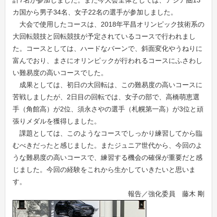
計7名が参加しました。また今大会全体としては、アジア圏13
カ国から男子34名、女子22名の選手が参加しました。
大会で使用したコースは、2018年平昌オリンピック技術系の
大回転競技と回転競技が予定されているコースで行われまし
た。コースとしては、ハードなバーンで、斜面変化やうねりに
富んでおり、まさにオリンピックが行われるコースにふさわし
い難易度の高いコースでした。
成果としては、初日の大回転は、この難易度の高いコースに
苦戦しましたが、2日目の回転では、女子の部で、高橋萌恵選
手（角館高）が2位、須永さやの選手（札幌第一高）が3位と頑
張りメダルを獲得しました。
課題としては、このようなコースでしっかり練習してから臨
むべきだったと感じました。またジュニア世代から、今回のよ
うな難易度の高いコースで、練習する機会の確保が重要だと感
じました。今回の経験をこれから生かしていきたいと思いま
す。
報告／強化委員 藤木 剛