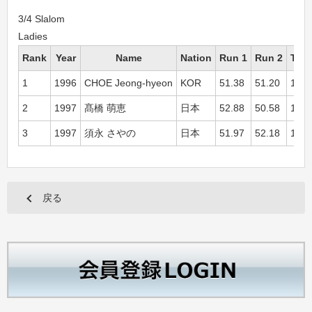
3/4 Slalom
Ladies
Rank
Year
Name
Nation
Run 1
Run 2
Tota
1
1996
CHOE Jeong-hyeon
KOR
51.38
51.20
1:42
2
1997
髙橋 萌恵
日本
52.88
50.58
1:43
3
1997
須永 さやの
日本
51.97
52.18
1:44
戻る