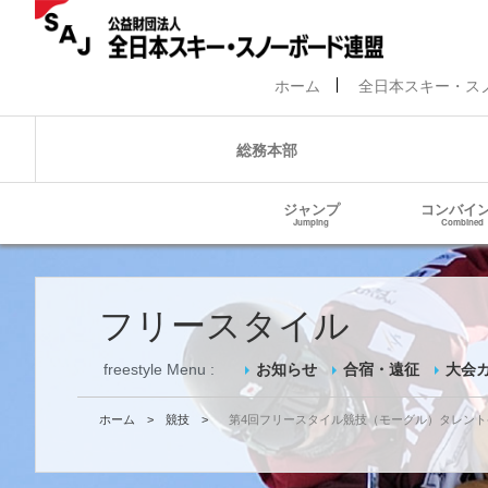
ホーム
全日本スキー・ス
総務本部
ジャンプ
コンバイ
Jumping
Combined
フリースタイル
freestyle Menu :
お知らせ
合宿・遠征
大会
ホーム
>
競技
>
第4回フリースタイル競技（モーグル）タレン