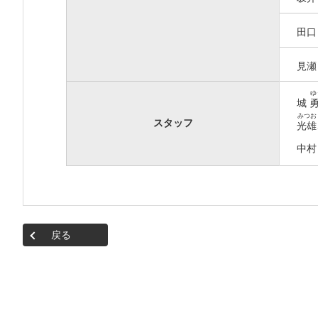
田
見
ゆ
城
みつお
スタッフ
光雄
中
戻る