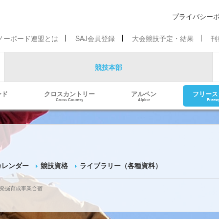
プライバシー
ノーボード連盟とは
SAJ会員登録
大会競技予定・結果
刊
競技本部
ンド
クロスカントリー
アルペン
フリース
Cross-Country
Alpine
Freest
カレンダー
競技資格
ライブラリー（各種資料）
ト発掘育成事業合宿