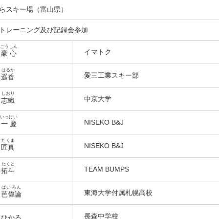
らスキー場（富山県）
トレーニング及び記録会参加
ごうしん
イマトク
木
豪心
はるか
愛三工業スキー部
原
遥香
しおり
中京大学
野
志織
いっけい
NISEKO B&J
村
一慶
たくま
NISEKO B&J
田
匠真
たくと
TEAM BUMPS
村
拓斗
ばいろん
東海大学付属札幌高校
岡
芭偉論
長森中学校
 ひかる