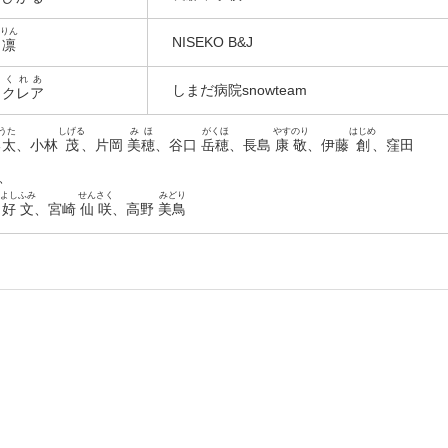
りん
NISEKO B&J
口
凛
くれあ
しまだ病院snowteam
瀬
クレア
うた
しげる
みほ
がくほ
やすのり
はじめ
勇太
、小林
茂
、片岡
美穂
、谷口
岳穂
、長島
康敬
、伊藤
創
、窪田
、
よしふみ
せんさく
みどり
村
好文
、宮崎
仙咲
、高野
美鳥