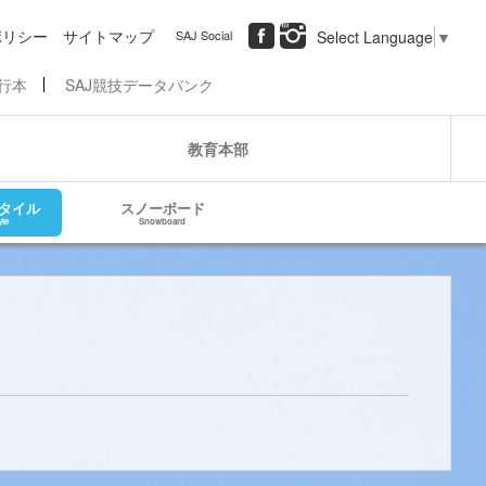
ポリシー
サイトマップ
SAJ Social
Select Language
▼
行本
SAJ競技データバンク
教育本部
タイル
スノーボード
yle
Snowboard