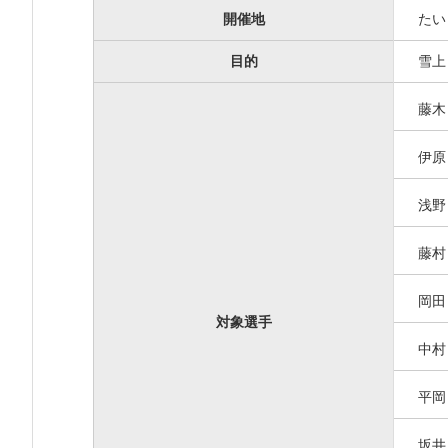
開催地
たい
目的
雪上
藤
伊
浅
藤
岡
対象選手
中
平
坂井