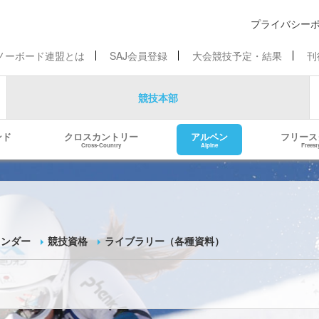
プライバシー
ノーボード連盟とは
SAJ会員登録
大会競技予定・結果
刊
競技本部
ンド
クロスカントリー
アルペン
フリース
Cross-Country
Alpine
Freest
レンダー
競技資格
ライブラリー（各種資料）