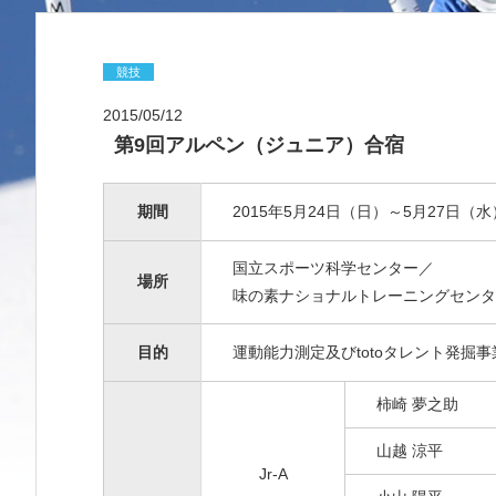
競技
2015/05/12
第9回アルペン（ジュニア）合宿
期間
2015年5月24日（日）～5月27日（水
国立スポーツ科学センター／
場所
味の素ナショナルトレーニングセンタ
目的
運動能力測定及びtotoタレント発掘
柿崎 夢之助
山越 涼平
Jr-A