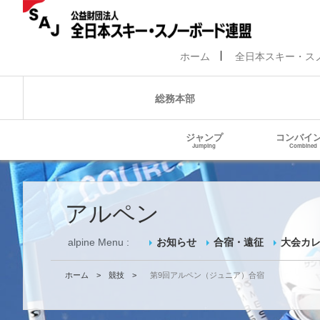
ホーム
全日本スキー・ス
総務本部
ジャンプ
コンバイ
Jumping
Combined
アルペン
alpine Menu :
お知らせ
合宿・遠征
大会カ
ホーム
>
競技
>
第9回アルペン（ジュニア）合宿