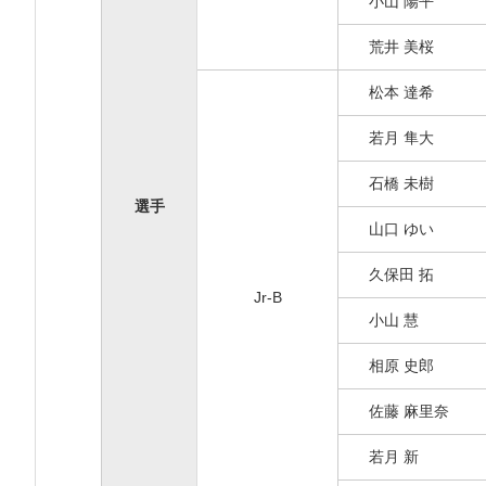
小山 陽平
荒井 美桜
松本 達希
若月 隼大
石橋 未樹
選手
山口 ゆい
久保田 拓
Jr-B
小山 慧
相原 史郎
佐藤 麻里奈
若月 新