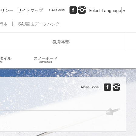
ポリシー
サイトマップ
SAJ Social
Select Language
▼
行本
SAJ競技データバンク
教育本部
タイル
スノーボード
yle
Snowboard
Alpine Social