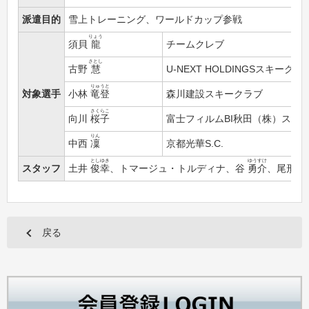
派遣目的
雪上トレーニング、ワールドカップ参戦
りょう
須貝
龍
チームクレブ
さとし
古野
慧
U-NEXT HOLDINGSスキークラ
りゅうと
対象選手
小林
竜登
森川建設スキークラブ
さくらこ
向川
桜子
富士フィルムBI秋田（株）スキ
りん
中西
凜
京都光華S.C.
としゆき
ゆうすけ
しゅ
スタッフ
土井
俊幸
、トマージュ・トルディナ、谷
勇介
、尾形
峻
戻る