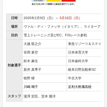
日時
2025年2月9日（日）～
3月16日（日）
場所
ヴァル・ディ・ファッサ（イタリア）、ライターアル
目的
雪上トレーニング及びEC、FISレース参戦
大越 龍之介
東急リゾーツ＆ステイ株
笹岡 蒼空
日本体育大学
鈴木 麻生
日本歯科大学
対象選手
新井 真季子
岐阜日野自動車SC
牧野 櫂
中京大学
川嶋 瑚子
足利大附属高校
スタッフ
瀧澤 宏臣、堂本 雅洋