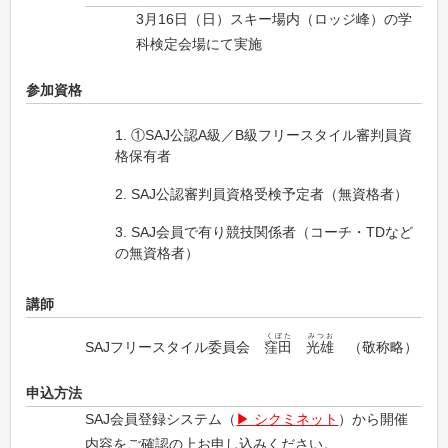
3月16日（日）スキー場内（ロッジ峰）の学
科検定会場にて実施
参加資格
①SAJ公認A級／B級フリースタイル審判員資
格保有者
SAJ公認審判員資格受検予定者（無資格者）
SAJ会員で有り競技関係者（コーチ・TDなど
の無資格者）
講師
くぼた
みつお
SAJフリースタイル委員会
窪田
光雄
（敬称略）
申込方法
SAJ会員登録システム（
シクミネット
）から開催
内容をご確認の上お申し込みください。