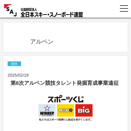
            アルペン          
競技
2025/02/18
第8次アルペン競技タレント発掘育成事業遠征