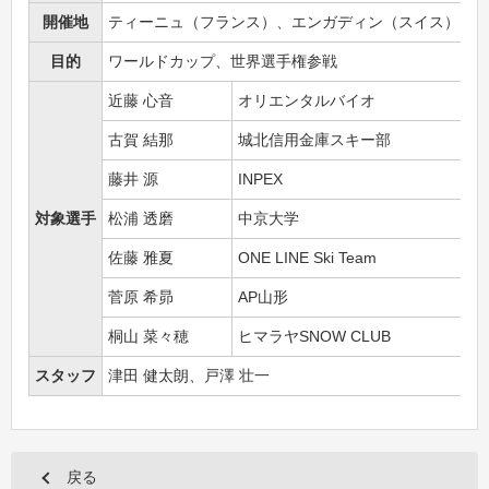
開催地
ティーニュ（フランス）、エンガディン（スイス）
目的
ワールドカップ、世界選手権参戦
近藤 心音
オリエンタルバイオ
古賀 結那
城北信用金庫スキー部
藤井 源
INPEX
対象選手
松浦 透磨
中京大学
佐藤 雅夏
ONE LINE Ski Team
菅原 希昴
AP山形
桐山 菜々穂
ヒマラヤSNOW CLUB
スタッフ
津田 健太朗、戸澤 壮一
戻る