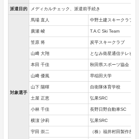
派遣目的
メディカルチェック、派遣前手続き
馬場 直人
中野土建スキークラブ
廣瀬 崚
T.A.C Ski Team
笠原 将
炭平スキークラブ
山﨑 大翔
となみ衛星通信テレビS
本田 千佳
秋田県スポーツ協会
山﨑 優風
早稲田大学
山下 陽暉
自衛隊体育学校
対象選手
土屋 正恵
弘果SRC
小林 千佳
長野日野自動車SC
横濵 汐莉
弘果SRC
宇田 崇二
（株）福井村田製作所