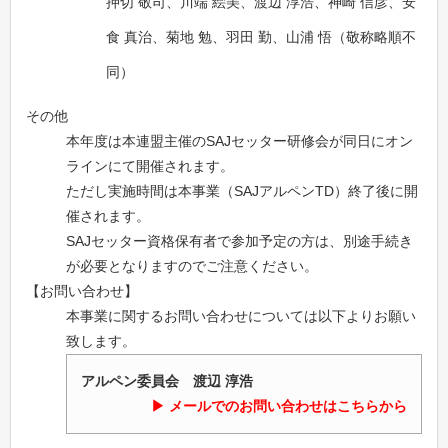
押切 敬司、川端 絵美、渡辺 淳浩、神崎 信彦、安
食 真治、菊地 勉、羽田 勤、山浦 悟（敬称略順不
同）
その他
本年度は本連盟主催のSAJセッター研修会が同日にオン
ラインにて開催されます。
ただし実施時間は本事業（SAJアルペンTD）終了後に開
催されます。
SAJセッター資格保有者で参加予定の方は、別途手続き
が必要となりますのでご注意ください。
【お問い合わせ】
本事業に関するお問い合わせについては以下よりお願い
致します。
アルペン委員会 渡辺 淳浩
メールでのお問い合わせはこちらから