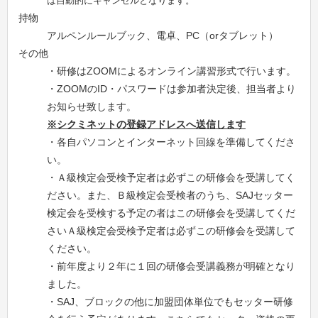
は自動的にキャンセルとなります。
持物
アルペンルールブック、電卓、PC（orタブレット）
その他
・研修はZOOMによるオンライン講習形式で行います。
・ZOOMのID・パスワードは参加者決定後、担当者より
お知らせ致します。
※シクミネットの登録アドレスへ送信します
・各自パソコンとインターネット回線を準備してくださ
い。
・Ａ級検定会受検予定者は必ずこの研修会を受講してく
ださい。また、Ｂ級検定会受検者のうち、SAJセッター
検定会を受検する予定の者はこの研修会を受講してくだ
さいＡ級検定会受検予定者は必ずこの研修会を受講して
ください。
・前年度より２年に１回の研修会受講義務が明確となり
ました。
・SAJ、ブロックの他に加盟団体単位でもセッター研修