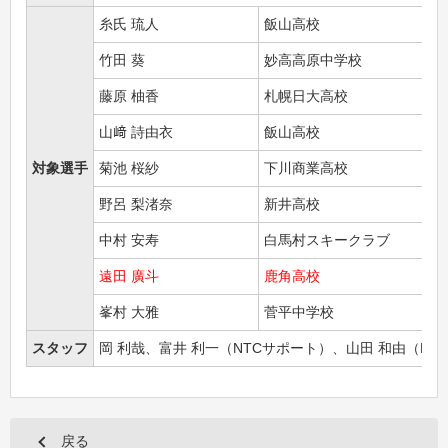
糸氏 琉人
飯山高校
竹田 葵
妙高高原中学校
藤原 柚香
札幌日大高校
山﨑 詩由衣
飯山高校
対象選手
菊池 桜紗
下川商業高校
野呂 梨渚奈
新井高校
中村 安寿
白馬村スキークラブ
遠田 廣斗
鹿角高校
峯村 大雅
菅平中学校
スタッフ
岡 利哉、富井 利一（NTCサポート）、山田 和由（NT
戻る