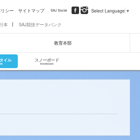
ポリシー
サイトマップ
SAJ Social
Select Language
▼
行本
SAJ競技データバンク
教育本部
タイル
スノーボード
yle
Snowboard