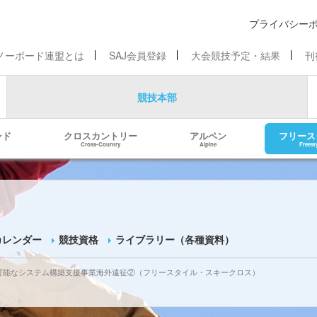
プライバシー
ノーボード連盟とは
SAJ会員登録
大会競技予定・結果
刊
競技本部
ンド
クロスカントリー
アルペン
フリース
Cross-Country
Alpine
Freest
カレンダー
競技資格
ライブラリー（各種資料）
可能なシステム構築支援事業海外遠征②（フリースタイル・スキークロス）