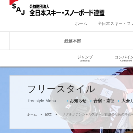
ホーム
全日本スキー・ス
総務本部
ジャンプ
コンバイ
Jumping
Combined
フリースタイル
freestyle Menu :
お知らせ
合宿・遠征
大会
ホーム
>
競技
>
メダルポテンシャルスポーツ育成のための持続