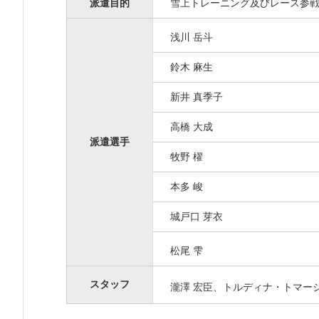
派遣目的
雪上トレーニング及びレース参
浅川 岳斗
鈴木 麻生
新井 真季子
高橋 大成
派遣選手
牧野 櫂
本多 峻
城戸口 芽衣
松尾 雫
スタッフ
瀧澤 宏臣、トルディナ・トマー