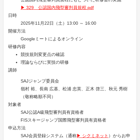
329 公認国内飛型審判員規程.pdf
日時
2025年11月22日（土）13:00 ～ 16:00
開催方法
Googleミートによるオンライン
研修内容
競技規則変更点の確認
理論ならびに実技の研修
講師
SAJジャンプ委員会
嶺村 裕、長南 広基、松浦 忠英、正木 啓三、秋元 秀樹
（敬称略順不同）
対象者
SAJ公認A級飛型審判員有資格者
FISスキージャンプ国際飛型審判員有資格者
申込方法
SAJ会員登録システム（通称
シクミネット
）からお申