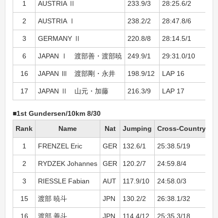
1
AUSTRIA Ⅱ
233.9/3
28:25.6/2
2
AUSTRIA Ⅰ
238.2/2
28:47.8/6
3
GERMANY Ⅱ
220.8/8
28:14.5/1
6
JAPAN Ⅰ 渡部善・渡部暁
249.9/1
29:31.0/10
16
JAPAN Ⅲ 渡部剛・永井
198.9/12
LAP 16
17
JAPAN Ⅱ 山元・加藤
216.3/9
LAP 17
■
1st Gundersen/10km 8/30
Rank
Name
Nat
Jumping
Cross-Country
B
1
FRENZEL Eric
GER
132.6/1
25:38.5/19
25
2
RYDZEK Johannes
GER
120.2/7
24:59.8/4
+1
3
RIESSLE Fabian
AUT
117.9/10
24:58.0/3
+
15
渡部 暁斗
JPN
130.2/2
26:38.1/32
+1
16
渡部 善斗
JPN
114.4/12
25:35.3/18
+1