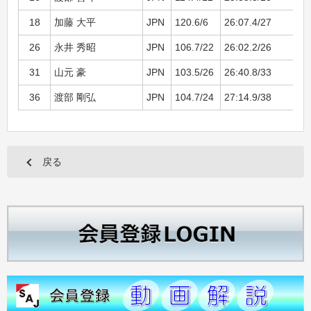
18
加藤 大平
JPN
120.6/6
26:07.4/27
+1
26
永井 秀昭
JPN
106.7/22
26:02.2/26
+2
31
山元 豪
JPN
103.5/26
26:40.8/33
+2
36
渡部 剛弘
JPN
104.7/24
27:14.9/38
+3
戻る