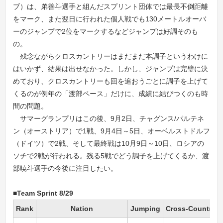
ブ）は、弟善斗選手と組んだスプリント団体では最長不倒距離
をマーク、また翌日に行われた個人戦でも130メートルオーバ
ーのジャンプで2位をマークするなどジャンプは好調そのも
の。
残念ながらクロスカントリーはまだまだ本調子というわけに
はいかず、結果は出せなかった。しかし、ジャンプは完璧に決
めており、クロスカントリーも回を追おうごとに調子を上げて
くるのが例年の「渡部ペース」だけに、成績に結びつくのも時
間の問題。
サマーグランプリはこの後、9月2日、チャグンス/パルテネ
ン（オーストリア）で1戦、9月4日～5日、オーベルストドルフ
（ドイツ）で2戦、そして最終戦は10月9日～10日、ロシアの
ソチで2戦が行われる。残る5戦でどう調子を上げてくるか、渡
部暁斗選手の今後に注目したい。
■Team Sprint 8/29
Rank
Nation
Jumping
Cross-Country