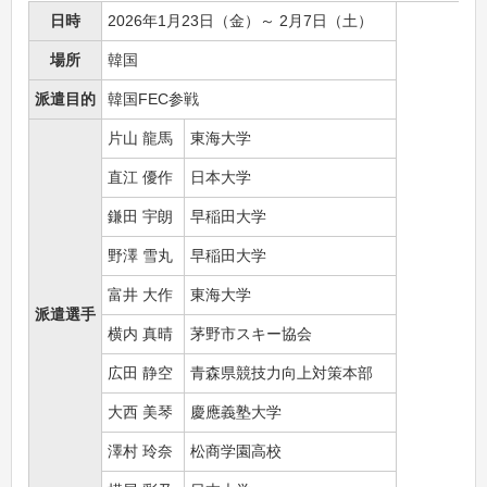
日時
2026年1月23日（金）～ 2月7日（土）
場所
韓国
派遣目的
韓国FEC参戦
片山 龍馬
東海大学
直江 優作
日本大学
鎌田 宇朗
早稲田大学
野澤 雪丸
早稲田大学
富井 大作
東海大学
派遣選手
横内 真晴
茅野市スキー協会
広田 静空
青森県競技力向上対策本部
大西 美琴
慶應義塾大学
澤村 玲奈
松商学園高校