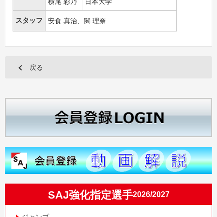
横尾 彩乃
日本大学
スタッフ
安食 真治、関 理奈
戻る
SAJ強化指定選手
2026/2027
ジャンプ