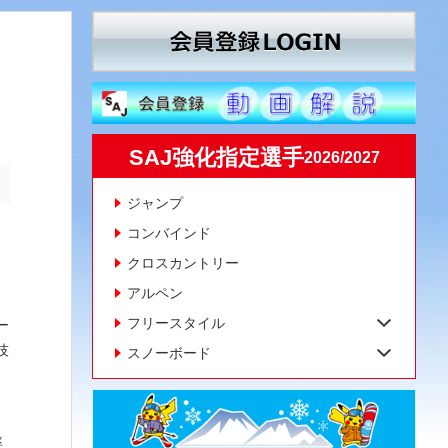
SAJ強化指定選手
2026/2027
ジャンプ
コンバインド
クロスカントリー
アルペン
フリースタイル
ー
技
スノーボード
率