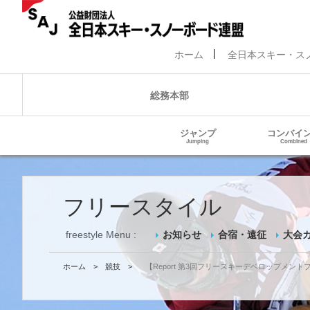
ホーム
全日本スキー・ス
総務本部
ジャンプ
コンバイ
Jumping
Combined
フリースタイル
freestyle Menu :
お知らせ
合宿・遠征
大会
ホーム
>
競技
>
【Report 第3回フリースキーデベロップメント