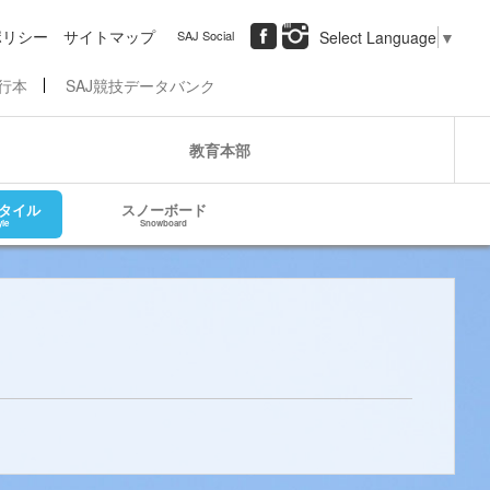
ポリシー
サイトマップ
SAJ Social
Select Language
▼
行本
SAJ競技データバンク
教育本部
タイル
スノーボード
yle
Snowboard