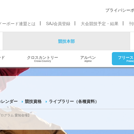
プライバシー
ノーボード連盟とは
SAJ会員登録
大会競技予定・結果
刊
競技本部
ンド
クロスカントリー
アルペン
フリース
Cross-Country
Alpine
Freest
カレンダー
競技資格
ライブラリー（各種資料）
プログラム 愛知会場】