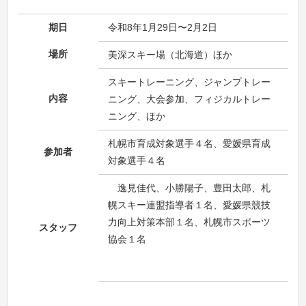
期日
令和8年1月29日〜2月2日
場所
美深スキー場（北海道）ほか
スキートレーニング、ジャンプトレー
内容
ニング、大会参加、フィジカルトレー
ニング、ほか
札幌市育成対象選手４名、愛媛県育成
参加者
対象選手４名
逸見佳代、小勝陽子、豊田太郎、札
幌スキー連盟指導者１名、愛媛県競技
力向上対策本部１名、札幌市スポーツ
スタッフ
協会１名