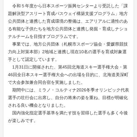
令和５年度から日本スポーツ振興センターより受託した「課
題解決型アスリート育成パスウェイ構築支援プログラム」地方
公共団体と連携した育成環境の整備は、エアリアルに適性のあ
る有能な子供たちを地方公共団体と連携し発掘・育成しナショ
ナルチームを目指すプログラムです。
事業では、地方公共団体（札幌市スポーツ協会・愛媛県競技
力向上対策本部）2地域と連携し現在10名の選手を育成対象選
手として認定しています。
1月31日に開催された、第45回北海道スキー選手権大会・第
46回全日本スキー選手権大会への出場を目的に、北海道美深町
で大会参加兼合同合宿を実施しました。
期間中には、ミラノ・コルティナ2026冬季オリンピック代表
選手の壮行会に出席し、自分の将来の姿を重ね、目標が明確化
される良い機会となりました。
国内強化指定選手基準を満たす技を習得した選手も多く今後
が楽しみです。