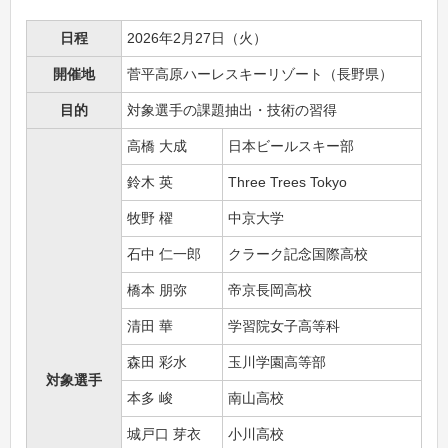
日程
2026年2月27日（火）
開催地
菅平高原ハーレスキーリゾート（長野県）
目的
対象選手の課題抽出・技術の習得
高橋 大成
日本ビールスキー部
鈴木 英
Three Trees Tokyo
牧野 櫂
中京大学
石中 仁一郎
クラーク記念国際高校
橋本 朋弥
帝京長岡高校
清田 華
学習院女子高等科
森田 彩水
玉川学園高等部
対象選手
本多 峻
南山高校
城戸口 芽衣
小川高校