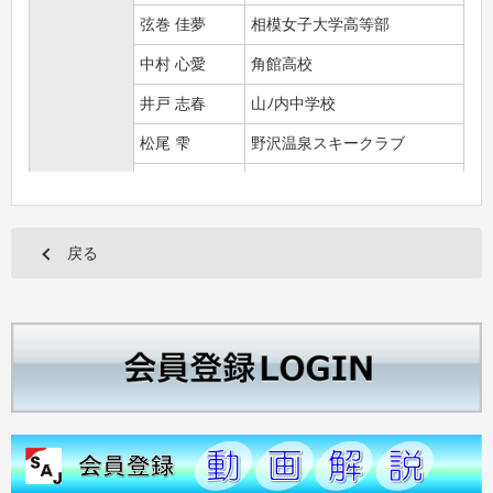
弦巻 佳夢
相模女子大学高等部
中村 心愛
角館高校
井戸 志春
山ﾉ内中学校
松尾 雫
野沢温泉スキークラブ
友常 猛大
信州大学附属松本中学校
対象スタッフ
井上 優
戻る