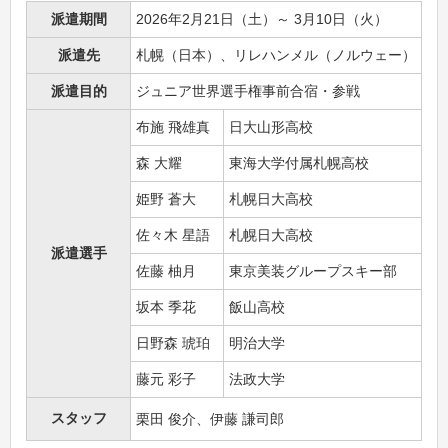
派遣期間
2026年2月21日（土）～ 3月10日（火）
派遣先
札幌（日本）、リレハンメル（ノルウェー）
派遣目的
ジュニア世界選手権事前合宿・参戦
布施 飛雄真
日大山形高校
森 大耀
東海大学付属札幌高校
姫野 蒼大
札幌日大高校
佐々木 星語
札幌日大高校
派遣選手
佐藤 柚月
東京美装グループスキー部
坂本 季花
飯山高校
日野森 琥珀
明治大学
藤元 彩子
法政大学
スタッフ
栗田 俊介、伊藤 謙司郎