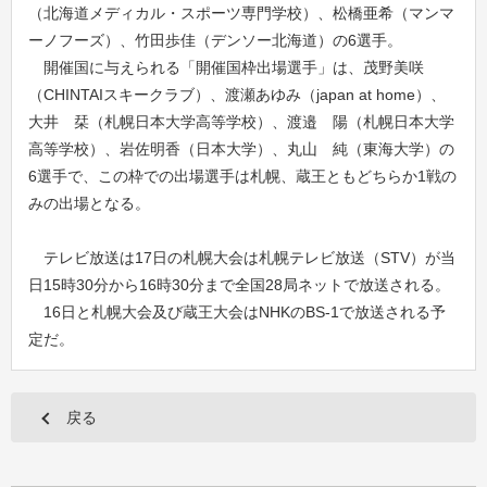
（北海道メディカル・スポーツ専門学校）、松橋亜希（マンマ
ーノフーズ）、竹田歩佳（デンソー北海道）の6選手。
開催国に与えられる「開催国枠出場選手」は、茂野美咲
（CHINTAIスキークラブ）、渡瀬あゆみ（japan at home）、
大井 栞（札幌日本大学高等学校）、渡邉 陽（札幌日本大学
高等学校）、岩佐明香（日本大学）、丸山 純（東海大学）の
6選手で、この枠での出場選手は札幌、蔵王ともどちらか1戦の
みの出場となる。
テレビ放送は17日の札幌大会は札幌テレビ放送（STV）が当
日15時30分から16時30分まで全国28局ネットで放送される。
16日と札幌大会及び蔵王大会はNHKのBS-1で放送される予
定だ。
戻る