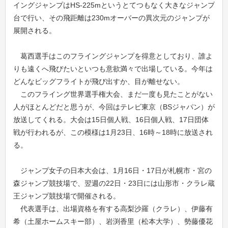
イングジャンプはHS-225mというとてつもなく大きなジャンプ
台で行い、その飛距離は230mオーバーの異次元のジャンプが
展開される。
葛西選手はこのフライングジャンプを得意としており、誰よ
りも遠くへ飛びたいといつも意欲満々で出場している。今年は
どんなビッグフライトが飛び出すか、目が離せない。
このフライング世界選手権大会、まだ一度も見たことがない
人がほとんどだと思うが、今回はテレビ東京（BSジャパン）が
放送してくれる。大会は15日個人戦、16日個人戦、17日団体
戦が行われるが、この模様は1月23日、16時～18時に放送され
る。
ジャンプ女子の日本大会は、1月16日・17日が札幌市・宮の
森ジャンプ競技場で、翌週の22日・23日には山形市・クラレ蔵
王ジャンプ競技場で開催される。
代表選手は、出場資格を有する高梨沙羅（クラレ）、伊藤有
希（土屋ホームスキー部）、岩渕香里（松本大学）、勢藤優花