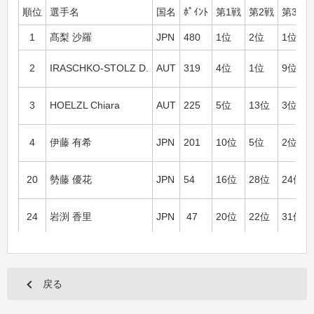
順位
選手名
国名
ﾎﾟｲﾝﾄ
第1戦
第2戦
第3戦
1
髙梨 沙羅
JPN
480
1位
2位
1位
2
IRASCHKO-STOLZ D.
AUT
319
4位
1位
9位
3
HOELZL Chiara
AUT
225
5位
13位
3位
4
伊藤 有希
JPN
201
10位
5位
2位
20
勢藤 優花
JPN
54
16位
28位
24位
24
岩渕 香里
JPN
47
20位
22位
31位
戻る