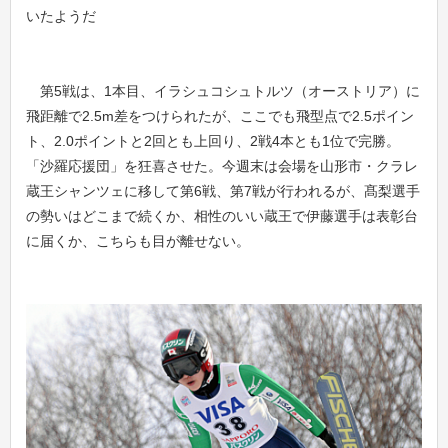
いたようだ
第5戦は、1本目、イラシュコシュトルツ（オーストリア）に
飛距離で2.5m差をつけられたが、ここでも飛型点で2.5ポイン
ト、2.0ポイントと2回とも上回り、2戦4本とも1位で完勝。
「沙羅応援団」を狂喜させた。今週末は会場を山形市・クラレ
蔵王シャンツェに移して第6戦、第7戦が行われるが、髙梨選手
の勢いはどこまで続くか、相性のいい蔵王で伊藤選手は表彰台
に届くか、こちらも目が離せない。