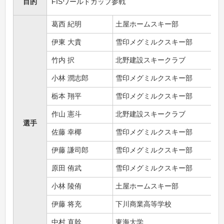
目的
FISワールドカップ参戦
葛西 紀明
土屋ホームスキー部
伊東 大貴
雪印メグミルクスキー部
竹内 択
北野建設スキークラブ
小林 潤志郎
雪印メグミルクスキー部
栃本 翔平
雪印メグミルクスキー部
作山 憲斗
北野建設スキークラブ
選手
佐藤 幸椰
雪印メグミルクスキー部
伊藤 謙司郎
雪印メグミルクスキー部
原田 侑武
雪印メグミルクスキー部
小林 陵侑
土屋ホームスキー部
伊藤 将充
下川商業高等学校
中村 直幹
東海大学