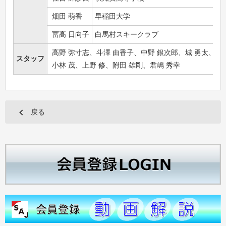
畑田 萌香
早稲田大学
冨髙 日向子
白馬村スキークラブ
高野 弥寸志、斗澤 由香子、中野 銀次郎、城 勇太、
スタッフ
小林 茂、上野 修、附田 雄剛、君嶋 秀幸
戻る