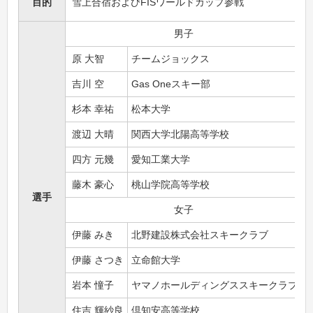
目的
雪上合宿およびFISワールドカップ参戦
男子
原 大智
チームジョックス
吉川 空
Gas Oneスキー部
杉本 幸祐
松本大学
渡辺 大晴
関西大学北陽高等学校
四方 元幾
愛知工業大学
藤木 豪心
桃山学院高等学校
選手
女子
伊藤 みき
北野建設株式会社スキークラブ
伊藤 さつき
立命館大学
岩本 憧子
ヤマノホールディングススキークラブ
住吉 輝紗良
倶知安高等学校