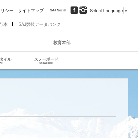
ポリシー
サイトマップ
SAJ Social
Select Language
▼
行本
SAJ競技データバンク
教育本部
タイル
スノーボード
yle
Snowboard