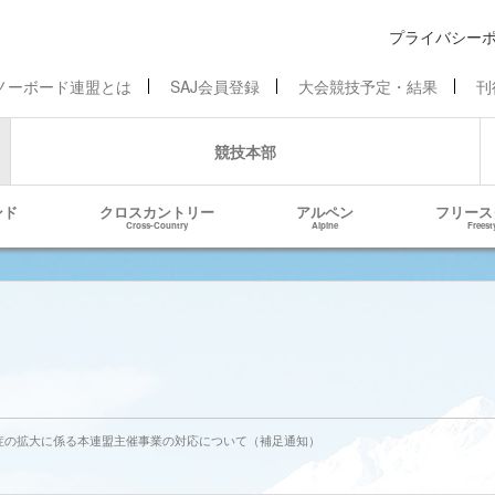
プライバシー
ノーボード連盟とは
SAJ会員登録
大会競技予定・結果
刊
競技本部
ンド
クロスカントリー
アルペン
フリース
Cross-Country
Alpine
Freest
症の拡大に係る
本連盟主催事業の対応について（補足通知）