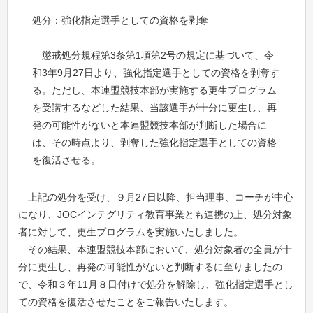
処分：強化指定選手としての資格を剥奪
懲戒処分規程第3条第1項第2号の規定に基づいて、令
和3年9月27日より、強化指定選手としての資格を剥奪す
る。ただし、本連盟競技本部が実施する更生プログラム
を受講するなどした結果、当該選手が十分に更生し、再
発の可能性がないと本連盟競技本部が判断した場合に
は、その時点より、剥奪した強化指定選手としての資格
を復活させる。
上記の処分を受け、９月
27
日以降、担当理事、コーチが中心
になり、
JOC
インテグリティ教育事業とも連携の上、処分対象
者に対して、更生プログラムを実施いたしました。
その結果、本連盟競技本部において、処分対象者の全員が十
分に更生し、再発の可能性がないと判断するに至りましたの
で、令和３年
11
月８日付けで処分を解除し、強化指定選手とし
ての資格を復活させたことをご報告いたします。