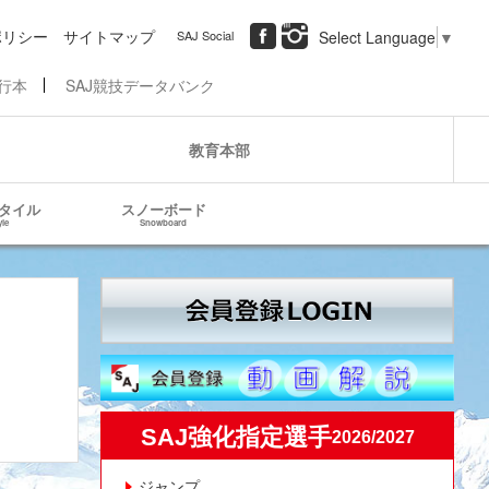
ポリシー
サイトマップ
SAJ Social
Select Language
▼
行本
SAJ競技データバンク
教育本部
タイル
スノーボード
yle
Snowboard
SAJ強化指定選手
2026/2027
ジャンプ