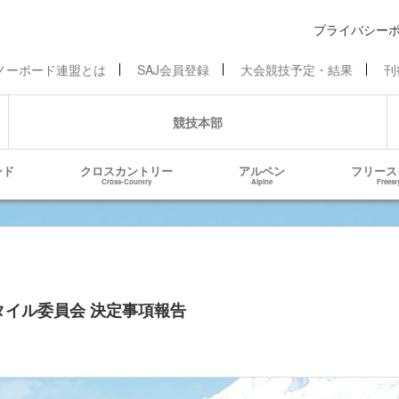
プライバシー
ノーボード連盟とは
SAJ会員登録
大会競技予定・結果
刊
競技本部
ンド
クロスカントリー
アルペン
フリース
Cross-Country
Alpine
Freest
タイル委員会 決定事項報告