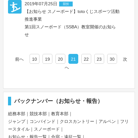
2019年07月25日
競技
【お知らせ スノーボード】totoくじスポーツ活動
推進事業
第1回スノーボード（SSBA）教室開催のお知ら
せ
前へ
10
19
20
21
22
23
30
次
へ
バックナンバー（お知らせ・報告）
総務本部
｜
競技本部
｜
教育本部
｜
ジャンプ
｜
コンバインド
｜
クロスカントリー
｜
アルペン
｜
フリ
ースタイル
｜
スノーボード
｜
お知らせ・報告一覧
｜
合宿・遠征一覧
｜