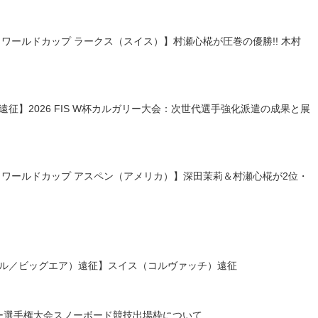
イル ワールドカップ ラークス（スイス）】村瀬心椛が圧巻の優勝!! 木村
）遠征】2026 FIS W杯カルガリー大会：次世代選手強化派遣の成果と展
タイル ワールドカップ アスペン（アメリカ）】深田茉莉＆村瀬心椛が2位・
スタイル／ビッグエア）遠征】スイス（コルヴァッチ）遠征
キー選手権大会スノーボード競技出場枠について