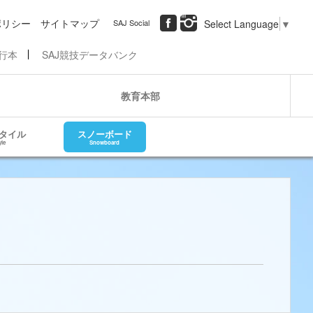
ポリシー
サイトマップ
SAJ Social
Select Language
▼
行本
SAJ競技データバンク
教育本部
タイル
スノーボード
yle
Snowboard