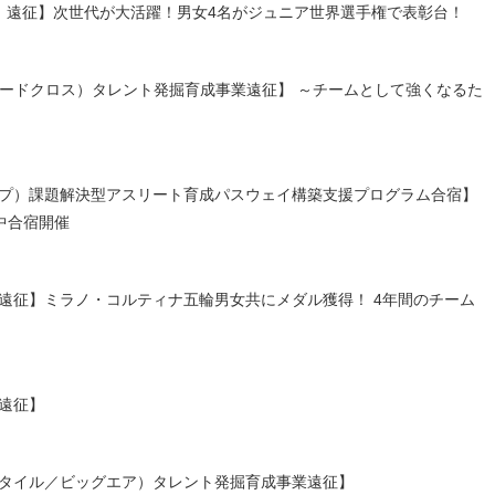
イプ）遠征】次世代が大活躍！男女4名がジュニア世界選手権で表彰台！
ーボードクロス）タレント発掘育成事業遠征】 ～チームとして強くなるた
フパイプ）課題解決型アスリート育成パスウェイ構築支援プログラム合宿】
中合宿開催
プ）遠征】ミラノ・コルティナ五輪男女共にメダル獲得！ 4年間のチーム
）遠征】
プスタイル／ビッグエア）タレント発掘育成事業遠征】