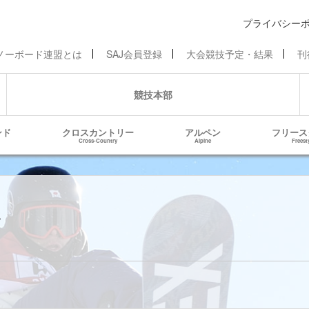
プライバシー
ノーボード連盟とは
SAJ会員登録
大会競技予定・結果
刊
競技本部
ンド
クロスカントリー
アルペン
フリース
Cross-Country
Alpine
Freest
せ