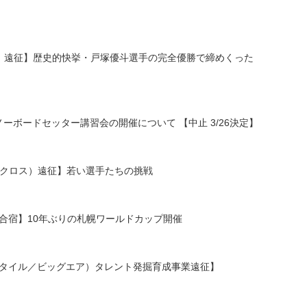
イプ）遠征】歴史的快挙・戸塚優斗選手の完全優勝で締めくった
ーボードセッター講習会の開催について 【中止 3/26決定】
ードクロス）遠征】若い選手たちの挑戦
プ）合宿】10年ぶりの札幌ワールドカップ開催
プスタイル／ビッグエア）タレント発掘育成事業遠征】