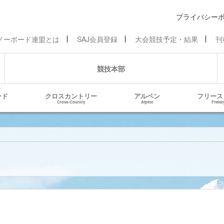
プライバシー
ノーボード連盟とは
SAJ会員登録
大会競技予定・結果
刊
競技本部
ンド
クロスカントリー
アルペン
フリース
Cross-Country
Alpine
Freest