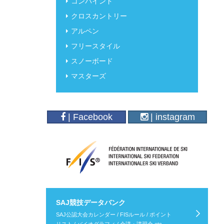
コンバインド
クロスカントリー
アルペン
フリースタイル
スノーボード
マスターズ
| Facebook
| instagram
SAJ競技データバンク
SAJ公認大会カレンダー / FISルール / ポイント
リスト / バイオグラフィ / 会議・講習会 etc.