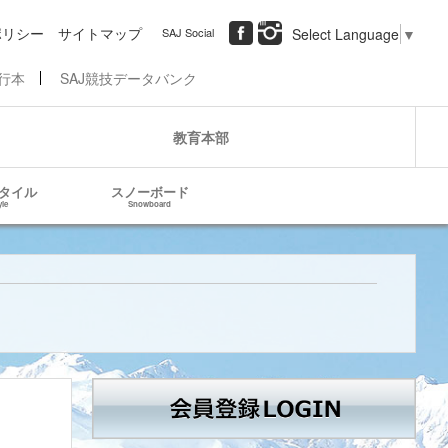
ポリシー
サイトマップ
SAJ Social
Select Language
▼
行本
SAJ競技データバンク
教育本部
タイル
スノーボード
yle
Snowboard