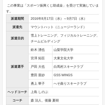
この事業は「スポーツ振興くじ助成金」を受けて実施していま
す。
派遣期間
2016年8月17日（水）～9月7日（水）
派遣先
マウントハット（ニュージーランド）
雪上トレーニング、フィジカルトレーニング、
派遣目的
チームビルディング
鈴木 湧也
山梨学院大学
宮澤 拓臣
大東文化大学
派遣選手
戸田 大也
白馬村スキークラブ
豊田 亜紗
GSS WINGS
勇上 華子
へそ曲りスキークラブ
ヘッドコーチ
上島 しのぶ
コーチ
森 治人、後藤 夏樹