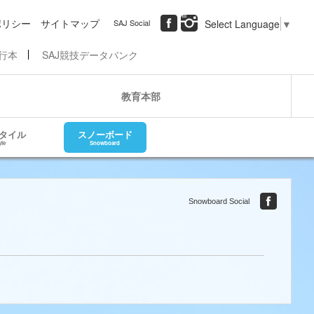
ポリシー
サイトマップ
SAJ Social
Select Language
▼
行本
SAJ競技データバンク
教育本部
タイル
スノーボード
yle
Snowboard
Snowboard Social