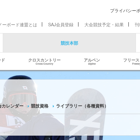
プライバシー
ノーボード連盟とは
SAJ会員登録
大会競技予定・結果
刊
競技本部
ンド
クロスカントリー
アルペン
フリース
Cross-Country
Alpine
Freest
会カレンダー
競技資格
ライブラリー（各種資料）