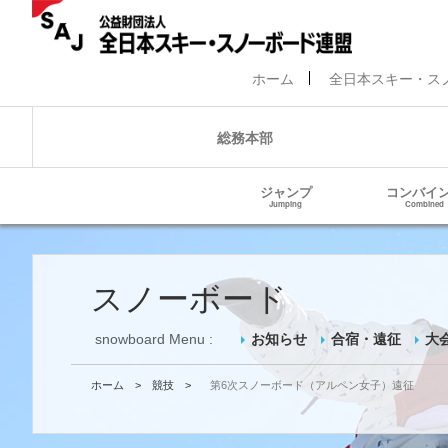
ホーム
全日本スキー・ス
総務本部
ジャンプ
コンバイ
Jumping
Combined
スノーボード
snowboard Menu :
お知らせ
合宿・遠征
大
ホーム
>
競技
>
第6次スノーボード（アルペン女子）遠征