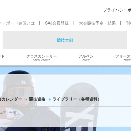
プライバシー
ノーボード連盟とは
SAJ会員登録
大会競技予定・結果
刊
競技本部
ンド
クロスカントリー
アルペン
フリース
Cross-Country
Alpine
Freest
会カレンダー
競技資格
ライブラリー（各種資料）
グエア）合宿