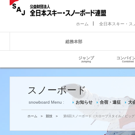
ホーム
全日本スキー・ス
総務本部
ジャンプ
コンバイ
Jumping
Combined
スノーボード
snowboard Menu :
お知らせ
合宿・遠征
大
ホーム
>
競技
>
第6回スノーボード（スロープスタイル／ビッ