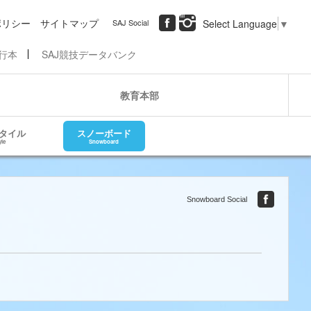
ポリシー
サイトマップ
SAJ Social
Select Language
▼
行本
SAJ競技データバンク
教育本部
タイル
スノーボード
yle
Snowboard
Snowboard Social