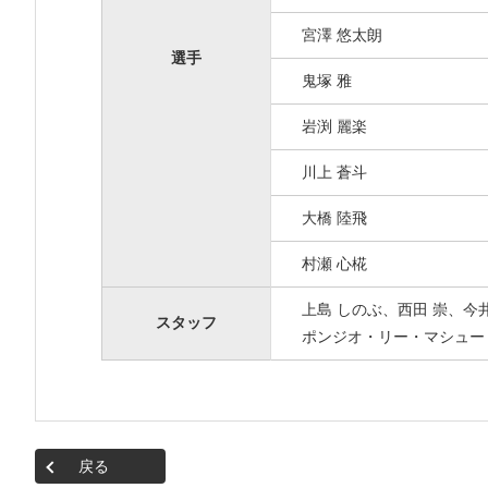
宮澤 悠太朗
選手
鬼塚 雅
岩渕 麗楽
川上 蒼斗
大橋 陸飛
村瀬 心椛
上島 しのぶ、西田 崇、今
スタッフ
ポンジオ・リー・マシュー
戻る