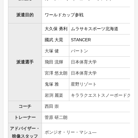
派遣目的
ワールドカップ参戦
大久保 勇利
ムラサキスポーツ北海道
國武 大晃
STANCER
大塚 健
バートン
派遣選手
飛田 流輝
日本体育大学
宮澤 悠太朗
日本体育大学
鬼塚 雅
星野リゾート
岩渕 麗楽
キララクエストスノーボードクラ
コーチ
西田 崇
トレーナー
菅原 研二朗
アドバイザー・
ポンジオ・リー・マシュ―
映像スタッフ