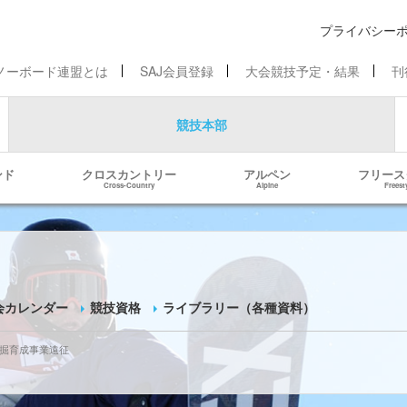
プライバシー
ノーボード連盟とは
SAJ会員登録
大会競技予定・結果
刊
競技本部
ンド
クロスカントリー
アルペン
フリース
Cross-Country
Alpine
Freest
会カレンダー
競技資格
ライブラリー（各種資料）
掘育成事業遠征