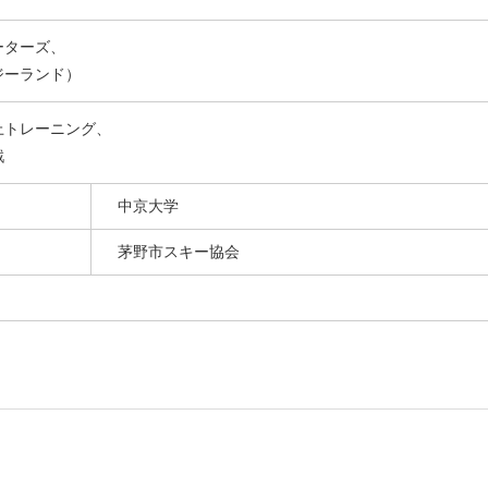
ーターズ、
ジーランド）
上トレーニング、
戦
中京大学
茅野市スキー協会