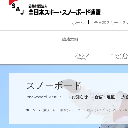
ホーム
全日本スキー・ス
総務本部
ジャンプ
コンバイ
Jumping
Combined
スノーボード
snowboard Menu :
お知らせ
合宿・遠征
大
ホーム
>
競技
>
第3次スノーボード競技（アルペン）
タレント発