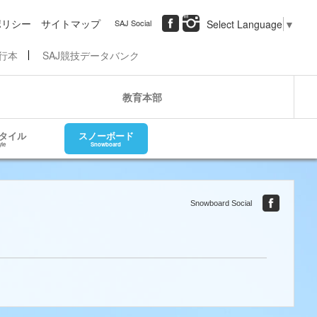
ポリシー
サイトマップ
SAJ Social
Select Language
▼
行本
SAJ競技データバンク
教育本部
タイル
スノーボード
yle
Snowboard
Snowboard Social